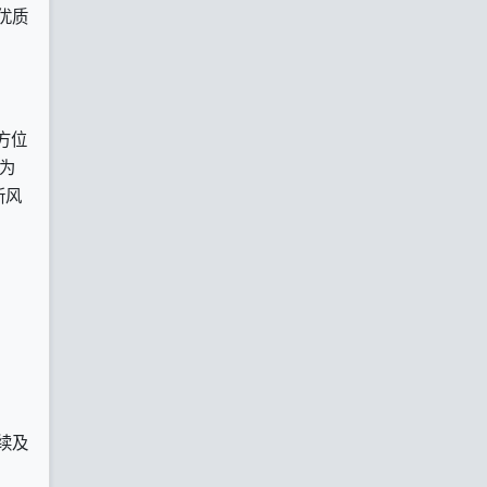
优质
。
方位
为
新风
续及