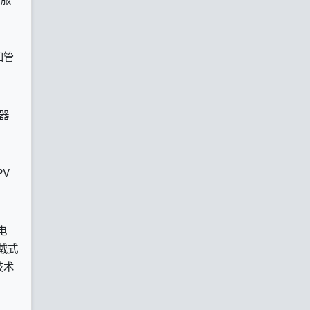
和管
器
V
电
戴式
技术