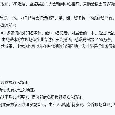
发布；VR逛展；重点展品向大会新闻中心推荐；采购洽谈会等多项
流融为一体。力争将展会打造成产、学、研、贸多位一体的经贸平台
技潮流前沿
300多家海内外知名媒体，超300名记者，对展会前、中、后进行全
和电视媒体将在现场做企业专访和展会报道，总曝光量超1000万条，
技术成果，让大众也可以站在时代潮流前沿阵地，实时掌握行业发展
。
名片以换取入场证。
两张,免费办理入场证。
确认函及名片两张，便可即时免费换领观众入场证。
),可预先为该团办理参观登记，由专人现场接待参观、免除现场登记手