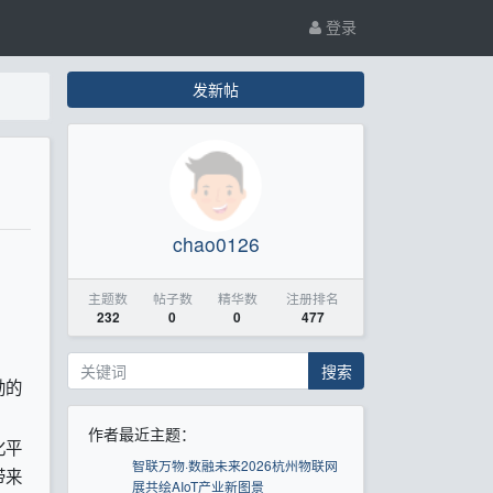
登录
发新帖
chao0126
主题数
帖子数
精华数
注册排名
232
0
0
477
搜索
勃的
作者最近主题：
化平
智联万物·数融未来2026杭州物联网
带来
展共绘AIoT产业新图景