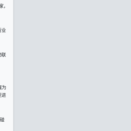
家，
行业
动联
展为
促进
碰