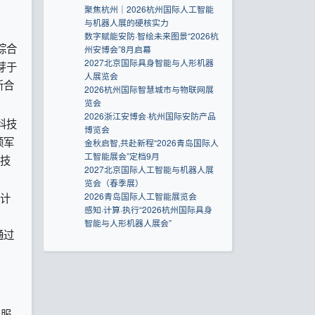
聚焦杭州｜2026杭州国际人工智能
与机器人展的硬核实力
数字赋能安防·智绘未来图景“2026杭
综合
州安博会”8月启幕
2027北京国际具身智能与人形机器
芽于
人展览会
新合
2026杭州国际智慧城市与物联网展
览会
2026浙江安博会·杭州国际安防产品
科技
博览会
领军
金秋启智,共赴新程“2026青岛国际人
工智能展会”定档9月
技
2027北京国际人工智能与机器人展
览会（春季展）
2026青岛国际人工智能展览会
预计
感知·计算·执行“2026杭州国际具身
智能与人形机器人展会”
通过
、服