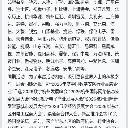
品牌荟萃—华为、大华、宇视、国家超高清、创维、广东得
胜、迪士普、视腾电子、科比特、上海特金、浙江凡双、北
京历正、杭州华源、杭州巨汇、深圳雷灵、艾礼安、上海博
达、芯特、晨柏、碧新、强力巨彩、利亚德、艾比森、海
信、大疆、锐捷、山泽基业、揽盛、绿联、保伦电子、雷
拓、天青伟业、河北力科、杭州德施克、深圳安普达、佳顺
智能、捷顺、山东元鸿、车安、德汇佳、易思科、黑鹰威
视、杰创智能、豫阳高科、曼顿、深圳中电、万泊科技、德
迈门业、傲视物联、明诚电子、高博智能、中繁信息、深圳
帝杰安、森克电子、芯远达、安录宇高等。
同期活动—为了丰富活动内容，吸引更多业界人士的积极参
与，展会同期还拟举办“2026年度中国数字安防行业品牌企
业”评选“2026数字杭州发展峰会”“2026杭州国际网络信息安
全发展大会”“全国视听电子产业发展大会”“2026杭州国际新
型智慧城市发展大会”“2026低空经济发展大会”“2026华东地
区弱电工程商大会”，渠道商合作大会，新品推介会等10余
场同期论坛，届时，来自华东地区的政府机关、行业协会、