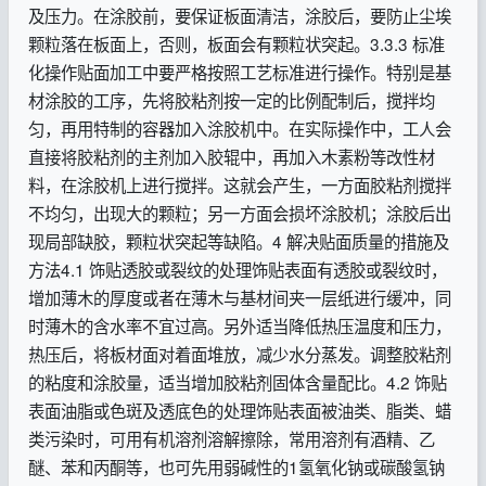
及压力。在涂胶前，要保证板面清洁，涂胶后，要防止尘埃
颗粒落在板面上，否则，板面会有颗粒状突起。3.3.3 标准
化操作贴面加工中要严格按照工艺标准进行操作。特别是基
材涂胶的工序，先将胶粘剂按一定的比例配制后，搅拌均
匀，再用特制的容器加入涂胶机中。在实际操作中，工人会
直接将胶粘剂的主剂加入胶辊中，再加入木素粉等改性材
料，在涂胶机上进行搅拌。这就会产生，一方面胶粘剂搅拌
不均匀，出现大的颗粒；另一方面会损坏涂胶机；涂胶后出
现局部缺胶，颗粒状突起等缺陷。4 解决贴面质量的措施及
方法4.1 饰贴透胶或裂纹的处理饰贴表面有透胶或裂纹时，
增加薄木的厚度或者在薄木与基材间夹一层纸进行缓冲，同
时薄木的含水率不宜过高。另外适当降低热压温度和压力，
热压后，将板材面对着面堆放，减少水分蒸发。调整胶粘剂
的粘度和涂胶量，适当增加胶粘剂固体含量配比。4.2 饰贴
表面油脂或色斑及透底色的处理饰贴表面被油类、脂类、蜡
类污染时，可用有机溶剂溶解擦除，常用溶剂有酒精、乙
醚、苯和丙酮等，也可先用弱碱性的1氢氧化钠或碳酸氢钠