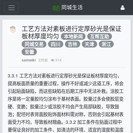
同城生活
工艺方法对素板进行定厚砂光是保证
板材厚度均匀
本地新闻
互帮互助
同城交易
四川
吉林
天津
浙江
安徽
2月前
314
samwiki
3.3.1 工艺方法对素板进行定厚砂光是保证板材厚度均匀，
提高板面质量的重要过程，操作不好或减少这道工序，将会
引起贴面缺陷，而这些缺陷在后期工序中无法补救。涂胶工
序是将一定量胶均匀涂布于基材表面。胶量过多会使胶层变
硬、变脆；胶量过少或涂胶不均会产生局部缺胶，导致鼓
泡；配坯时表背面胶贴饰面材料需对称，否则会引起基材表
面受力不均，导致板材翘曲。3.3.2 加工条件在贴面过程中
要保证良好的加工条件，如清洁的环境、适宜的湿度和温度