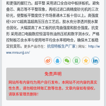
和更强的握钉力。超平整 采用进口全自动中板拼板机，避免
叠芯、离芯等不平整现象，再经过进口高精度砂光机的三次
砂光，使整板平整度优于市场普通木工板十倍以上。高强度
经120˚C超高温超高压压合工艺后，胶水充分渗透并脱水聚
合固化，大幅提高了木工板的抗弯曲强度和胶合强度。抗变
形 采用进口电脑数控恒温导热油热压机和数字测水仪，严格
控制板芯含水率与使用地平均含水率相吻合，确保木工板稳
定抗变形。
抗倍特板生产厂家
http://w
更多产品尽在：
| 网址：
ww.mrsunjj.cn/
免责声明
网站所有内容均为用户自行发布，本网站不对内容的真实
性负责，请勿相信转账汇款等信息，文章内容如有侵权，
请联系管理员删除！