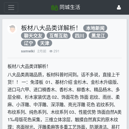
同城生活
板材八大品类详解析！
本地新闻
聊天交友
互帮互助
四川
黑龙江
辽宁
天津
2月前
291
samwiki
板材八大品类详解析！
八大品类高端品质，板材科普时间到。话不多说，直接上干
货！！ 一：免漆板 01、基材介绍 金杉木、金杉木升级版、
进口马六甲、进口楠香木、香杉木、柳香木、精品杨木、多
层全柳、杉木家装优选 02、饰面花色 饰面 岩纹、雨丝、柔
麻、小浮雕、中浮雕、深浮雕、亮光浮雕 花色 岩纹系列、
布纹系列、纯色系列、木纹系列 03、性能优势 饰面自然A类
1‰母版花色采集，三维立体涂层，触摸自然真实的原木纹
理；亮面抛光、浮雕柔麻等多重工艺饰面，防潮清洁、易打