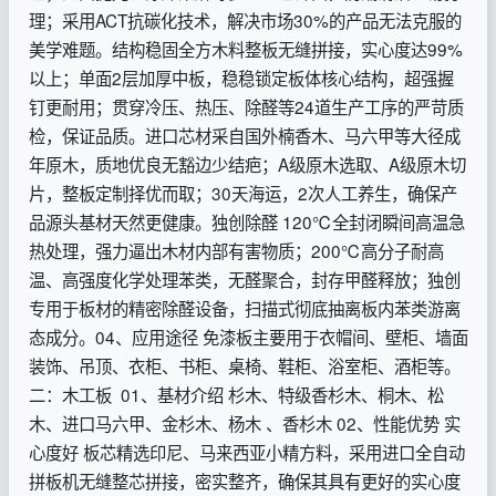
理；采用ACT抗碳化技术，解决市场30%的产品无法克服的
美学难题。结构稳固全方木料整板无缝拼接，实心度达99%
以上；单面2层加厚中板，稳稳锁定板体核心结构，超强握
钉更耐用；贯穿冷压、热压、除醛等24道生产工序的严苛质
检，保证品质。进口芯材采自国外楠香木、马六甲等大径成
年原木，质地优良无豁边少结疤；A级原木选取、A级原木切
片，整板定制择优而取；30天海运，2次人工养生，确保产
品源头基材天然更健康。独创除醛 120℃全封闭瞬间高温急
热处理，强力逼出木材内部有害物质；200℃高分子耐高
温、高强度化学处理苯类，无醛聚合，封存甲醛释放；独创
专用于板材的精密除醛设备，扫描式彻底抽离板内苯类游离
态成分。04、应用途径 免漆板主要用于衣帽间、壁柜、墙面
装饰、吊顶、衣柜、书柜、桌椅、鞋柜、浴室柜、酒柜等。
二：木工板 01、基材介绍 杉木、特级香杉木、桐木、松
木、进口马六甲、金杉木、杨木 、香杉木 02、性能优势 实
心度好 板芯精选印尼、马来西亚小精方料，采用进口全自动
拼板机无缝整芯拼接，密实整齐，确保其具有更好的实心度