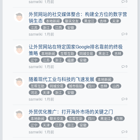
samwiki
1月前
0
外贸网站的社交媒体整合：构建全方位的数字营
销生态
本地新闻
聊天交友
黑龙江
吉林
天津
江苏
浙江
江西
安徽
samwiki
1月前
0
让外贸网站在特定国家Google排名靠前的终极
策略
本地新闻
互帮互助
同城交易
黑龙江
吉林
辽宁
江苏
浙江
福建
安徽
samwiki
1月前
0
随着现代工业与科技的飞速发展
本地新闻
互帮互助
同城交易
城市街拍
四川
吉林
山西
河北
天津
浙江
安徽
samwiki
1月前
0
外贸优化推广：打开海外市场的关键之门
本地新闻
聊天交友
互帮互助
四川
黑龙江
吉林
辽宁
天津
江苏
浙江
安徽
samwiki
1月前
0