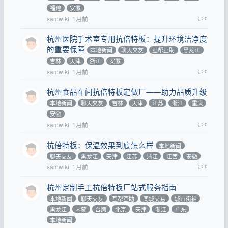
福建
安徽
samwiki
1月前
0
杭州医院手术室专用抗倍特板：提升环境洁净度
的重要保障
本地新闻
聊天交友
互帮互助
黑龙江
吉林
天津
浙江
安徽
samwiki
1月前
0
杭州食品车间抗倍特板定做厂——助力品质升级
本地新闻
聊天交友
吉林
天津
江苏
浙江
重庆
安徽
samwiki
1月前
0
抗倍特板：保温效果到底怎么样
本地新闻
聊天交友
黑龙江
天津
江苏
浙江
江西
安徽
samwiki
1月前
0
杭州定制手工抗倍特板厂站式服务指南
本地新闻
聊天交友
互帮互助
同城交易
城市街拍
黑龙江
内蒙
台湾
北京
天津
浙江
广东
本地新闻