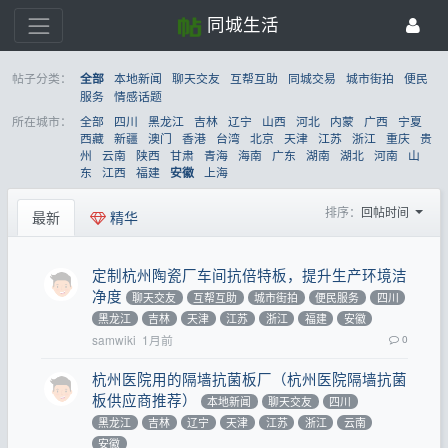
同城生活
帖子分类：
本地新闻
聊天交友
互帮互助
同城交易
城市街拍
便民
全部
服务
情感话题
所在城市：
全部
四川
黑龙江
吉林
辽宁
山西
河北
内蒙
广西
宁夏
西藏
新疆
澳门
香港
台湾
北京
天津
江苏
浙江
重庆
贵
州
云南
陕西
甘肃
青海
海南
广东
湖南
湖北
河南
山
东
江西
福建
上海
安徽
排序：
回帖时间
最新
精华
定制杭州陶瓷厂车间抗倍特板，提升生产环境洁
净度
聊天交友
互帮互助
城市街拍
便民服务
四川
黑龙江
吉林
天津
江苏
浙江
福建
安徽
samwiki
1月前
0
杭州医院用的隔墙抗菌板厂（杭州医院隔墙抗菌
板供应商推荐）
本地新闻
聊天交友
四川
黑龙江
吉林
辽宁
天津
江苏
浙江
云南
安徽