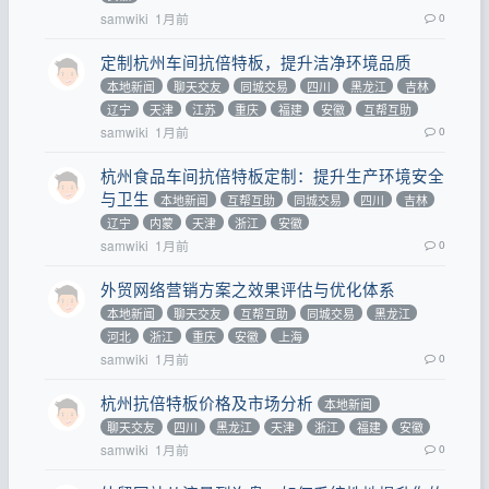
samwiki
1月前
0
定制杭州车间抗倍特板，提升洁净环境品质
本地新闻
聊天交友
同城交易
四川
黑龙江
吉林
辽宁
天津
江苏
重庆
福建
安徽
互帮互助
samwiki
1月前
0
杭州食品车间抗倍特板定制：提升生产环境安全
与卫生
本地新闻
互帮互助
同城交易
四川
吉林
辽宁
内蒙
天津
浙江
安徽
samwiki
1月前
0
外贸网络营销方案之效果评估与优化体系
本地新闻
聊天交友
互帮互助
同城交易
黑龙江
河北
浙江
重庆
安徽
上海
samwiki
1月前
0
杭州抗倍特板价格及市场分析
本地新闻
聊天交友
四川
黑龙江
天津
浙江
福建
安徽
samwiki
1月前
0