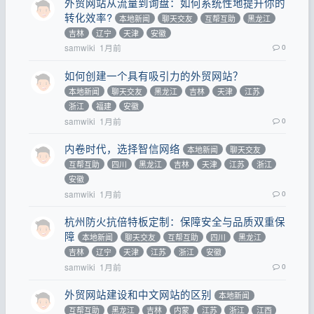
外贸网站从流量到询盘：如何系统性地提升你的
转化效率?
本地新闻
聊天交友
互帮互助
黑龙江
吉林
辽宁
天津
安徽
samwiki
1月前
0
如何创建一个具有吸引力的外贸网站？
本地新闻
聊天交友
黑龙江
吉林
天津
江苏
浙江
福建
安徽
samwiki
1月前
0
内卷时代，选择智信网络
本地新闻
聊天交友
互帮互助
四川
黑龙江
吉林
天津
江苏
浙江
安徽
samwiki
1月前
0
杭州防火抗倍特板定制：保障安全与品质双重保
障
本地新闻
聊天交友
互帮互助
四川
黑龙江
吉林
辽宁
天津
江苏
浙江
安徽
samwiki
1月前
0
外贸网站建设和中文网站的区别
本地新闻
互帮互助
黑龙江
吉林
内蒙
江苏
浙江
江西