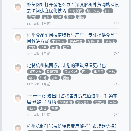
外贸网站打开慢怎么办？深度解析外贸网站建设
之访问速度优化技巧
本地新闻
聊天交友
四川
黑龙江
吉林
天津
浙江
福建
samwiki
1月前
0
杭州食品车间抗倍特板生产厂：专业提供食品车
间解决方案
本地新闻
聊天交友
互帮互助
黑龙江
吉林
辽宁
天津
福建
samwiki
1月前
0
定制杭州抗菌板，让您的建筑保温更出色！
聊天交友
互帮互助
同城交易
四川
黑龙江
吉林
河北
江苏
浙江
福建
samwiki
1月前
0
“一带一路”进出口占我国外贸总值过半！抓紧布
局“丝路”主战场
本地新闻
聊天交友
黑龙江
吉林
江苏
浙江
福建
samwiki
1月前
0
杭州机制硅岩抗倍特板费用解析与市场趋势探讨