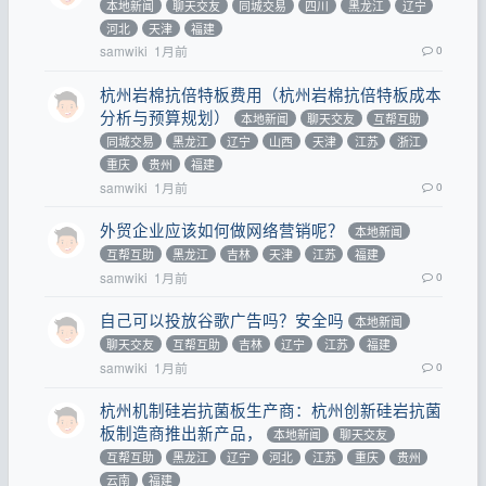
本地新闻
聊天交友
同城交易
四川
黑龙江
辽宁
河北
天津
福建
samwiki
1月前
0
杭州岩棉抗倍特板费用（杭州岩棉抗倍特板成本
分析与预算规划）
本地新闻
聊天交友
互帮互助
同城交易
黑龙江
辽宁
山西
天津
江苏
浙江
重庆
贵州
福建
samwiki
1月前
0
外贸企业应该如何做网络营销呢？
本地新闻
互帮互助
黑龙江
吉林
天津
江苏
福建
samwiki
1月前
0
自己可以投放谷歌广告吗？安全吗
本地新闻
聊天交友
互帮互助
吉林
辽宁
江苏
福建
samwiki
1月前
0
杭州机制硅岩抗菌板生产商：杭州创新硅岩抗菌
板制造商推出新产品，
本地新闻
聊天交友
互帮互助
黑龙江
辽宁
河北
江苏
重庆
贵州
云南
福建