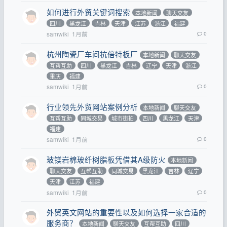
如何进行外贸关键词搜索
本地新闻
聊天交友
四川
黑龙江
吉林
天津
江苏
浙江
福建
samwiki
1月前
0
杭州陶瓷厂车间抗倍特板厂
本地新闻
聊天交友
互帮互助
四川
黑龙江
吉林
辽宁
天津
浙江
重庆
福建
samwiki
1月前
0
行业领先外贸网站案例分析
本地新闻
聊天交友
互帮互助
同城交易
城市街拍
四川
黑龙江
天津
福建
samwiki
1月前
0
玻镁岩棉玻纤树脂板凭借其A级防火
本地新闻
聊天交友
互帮互助
同城交易
黑龙江
吉林
辽宁
天津
江苏
福建
samwiki
1月前
0
外贸英文网站的重要性以及如何选择一家合适的
服务商？
本地新闻
聊天交友
互帮互助
四川