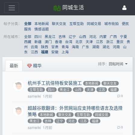
同城生活
帖子分类：
本地新闻
聊天交友
互帮互助
同城交易
城市街拍
便民
全部
服务
情感话题
所在城市：
全部
四川
黑龙江
吉林
辽宁
山西
河北
内蒙
广西
宁夏
西藏
新疆
澳门
香港
台湾
北京
天津
江苏
浙江
重庆
贵
州
云南
陕西
甘肃
青海
海南
广东
湖南
湖北
河南
山
东
江西
安徽
上海
福建
排序：
回帖时间
最新
精华
杭州手工抗倍特板安装施工
本地新闻
聊天交友
互帮互助
四川
黑龙江
山西
天津
江苏
福建
samwiki
1月前
0
超越谷歌翻译：外贸网站应支持哪些语言及选择
策略
本地新闻
聊天交友
互帮互助
同城交易
黑龙江
吉林
辽宁
河北
江苏
福建
samwiki
1月前
0