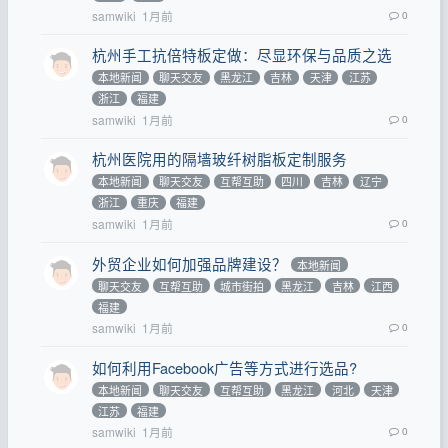
samwiki
1月前
0
杭州手工抗倍特板定做：尽显环保与品质之选
本地新闻
聊天交友
黑龙江
吉林
天津
江苏
浙江
福建
samwiki
1月前
0
杭州医院用的隔墙玻纤树脂板定制服务
本地新闻
聊天交友
互帮互助
四川
吉林
辽宁
浙江
重庆
福建
samwiki
1月前
0
外贸企业如何加强品牌建设？
本地新闻
聊天交友
互帮互助
城市街拍
黑龙江
吉林
江西
福建
samwiki
1月前
0
如何利用Facebook广告等方式进行选品?
本地新闻
聊天交友
互帮互助
黑龙江
河北
天津
江苏
福建
samwiki
1月前
0