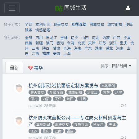
同城生活
帖子分类：
全部
本地新闻
聊天交友
同城交易
城市街拍
便民
互帮互助
服务
情感话题
所在城市：
全部
四川
黑龙江
吉林
辽宁
山西
河北
内蒙
广西
宁夏
西藏
新疆
澳门
香港
台湾
北京
天津
江苏
浙江
重庆
贵
州
云南
陕西
甘肃
青海
海南
广东
湖南
湖北
河南
山
东
江西
安徽
上海
福建
排序：
回帖时间
最新
精华
杭州创新硅岩抗菌板定制方案发布
本地新闻
聊天交友
互帮互助
城市街拍
黑龙江
吉林
辽宁
河北
内蒙
天津
陕西
甘肃
samwiki
28天前
0
杭州防火抗菌板公司——专注防火材料研发与生
产
本地新闻
聊天交友
互帮互助
黑龙江
天津
江苏
重庆
云南
福建
samwiki
28天前
0