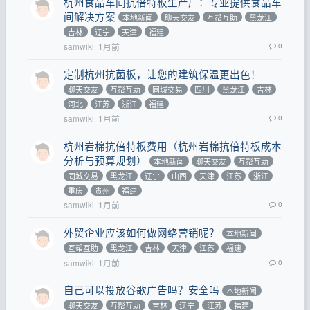
杭州食品车间抗倍特板生产厂：专业提供食品车
间解决方案
本地新闻
聊天交友
互帮互助
黑龙江
吉林
辽宁
天津
福建
samwiki
1月前
0
定制杭州抗菌板，让您的建筑保温更出色！
聊天交友
互帮互助
同城交易
四川
黑龙江
吉林
河北
江苏
浙江
福建
samwiki
1月前
0
杭州岩棉抗倍特板费用（杭州岩棉抗倍特板成本
分析与预算规划）
本地新闻
聊天交友
互帮互助
同城交易
黑龙江
辽宁
山西
天津
江苏
浙江
重庆
贵州
福建
samwiki
1月前
0
外贸企业应该如何做网络营销呢？
本地新闻
互帮互助
黑龙江
吉林
天津
江苏
福建
samwiki
1月前
0
自己可以投放谷歌广告吗？安全吗
本地新闻
聊天交友
互帮互助
吉林
辽宁
江苏
福建