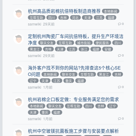
杭州高品质岩棉抗倍特板制造商推荐
本地新闻
互帮互助
四川
吉林
河北
天津
江苏
福建
samwiki
29天前
0
定制杭州陶瓷厂车间抗倍特板，提升生产环境洁
净度
聊天交友
互帮互助
城市街拍
便民服务
四川
黑龙江
吉林
天津
江苏
浙江
福建
安徽
samwiki
29天前
0
海外客户找不到你的网站?先排查这5个核心SE
O问题
本地新闻
聊天交友
互帮互助
黑龙江
吉林
辽宁
天津
江苏
重庆
福建
samwiki
1月前
0
杭州岩棉企口板定做：专业服务满足您的需求
本地新闻
聊天交友
互帮互助
四川
吉林
辽宁
天津
重庆
福建
samwiki
1月前
0
杭州中空玻镁抗菌板施工步骤与安装要点解析