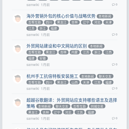
samwiki
1月前
0
海外营销外包的核心价值与战略优势
本地新闻
互帮互助
四川
黑龙江
吉林
辽宁
河北
天津
江苏
浙江
福建
samwiki
1月前
0
外贸网站建设和中文网站的区别
本地新闻
互帮互助
黑龙江
吉林
内蒙
江苏
浙江
江西
福建
安徽
samwiki
1月前
0
杭州手工抗倍特板安装施工
本地新闻
聊天交友
互帮互助
四川
黑龙江
山西
天津
江苏
福建
samwiki
1月前
0
超越谷歌翻译：外贸网站应支持哪些语言及选择
策略
本地新闻
聊天交友
互帮互助
同城交易
黑龙江
吉林
辽宁
河北
江苏
福建
samwiki
1月前
0