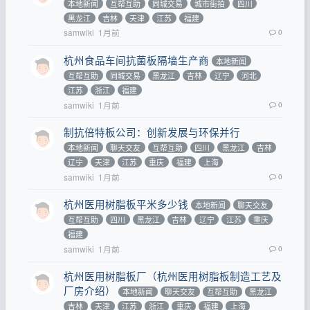
本地新闻
互帮互助
同城交易
城市街拍
四川
黑龙江
吉林
天津
江苏
福建
samwiki
1月前
0
杭州食品车间抗菌板隔墙生产商
本地新闻
互帮互助
同城交易
黑龙江
吉林
辽宁
河北
江苏
浙江
福建
samwiki
1月前
0
制抗倍特板公司：创新发展与环保并行
本地新闻
聊天交友
互帮互助
四川
黑龙江
吉林
辽宁
天津
江苏
重庆
福建
上海
samwiki
1月前
0
杭州医用树脂板平米多少钱
本地新闻
聊天交友
互帮互助
四川
黑龙江
吉林
辽宁
江苏
重庆
福建
samwiki
1月前
0
杭州医用树脂板厂（杭州医用树脂板制造工艺及
厂房介绍）
本地新闻
聊天交友
互帮互助
黑龙江
吉林
天津
江苏
浙江
重庆
福建
上海