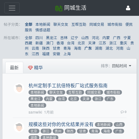
同城生活
帖子分类：
本地新闻
聊天交友
互帮互助
同城交易
城市街拍
便民
全部
服务
情感话题
所在城市：
全部
四川
黑龙江
吉林
辽宁
山西
河北
内蒙
广西
宁夏
西藏
新疆
澳门
香港
台湾
北京
天津
江苏
浙江
重庆
贵
州
云南
陕西
甘肃
青海
海南
湖南
湖北
河南
山
广东
东
江西
福建
安徽
上海
排序：
回帖时间
最新
精华
杭州定制手工抗倍特板厂站式服务指南
本地新闻
聊天交友
互帮互助
同城交易
城市街拍
黑龙江
内蒙
台湾
北京
天津
浙江
广东
本地新闻
samwiki
1月前
0
规模这些对你的优化结果并没有
本地新闻
山西
北京
浙江
贵州
陕西
甘肃
青海
海南
广东
湖南
本地新闻