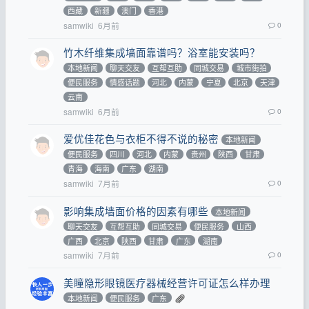
西藏
新疆
澳门
香港
samwiki
6月前
0
竹木纤维集成墙面靠谱吗？浴室能安装吗？
本地新闻
聊天交友
互帮互助
同城交易
城市街拍
便民服务
情感话题
河北
内蒙
宁夏
北京
天津
云南
samwiki
6月前
0
爱优佳花色与衣柜不得不说的秘密
本地新闻
便民服务
四川
河北
内蒙
贵州
陕西
甘肃
青海
海南
广东
湖南
samwiki
7月前
0
影响集成墙面价格的因素有哪些
本地新闻
聊天交友
互帮互助
同城交易
便民服务
山西
广西
北京
陕西
甘肃
广东
湖南
samwiki
7月前
0
美瞳隐形眼镜医疗器械经营许可证怎么样办理
本地新闻
便民服务
广东