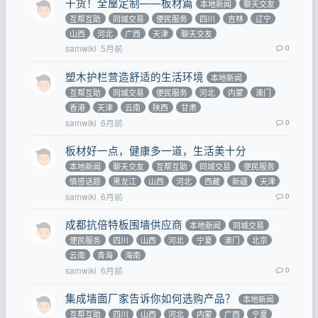
干货！全屋定制——板材篇
本地新闻
聊天交友
互帮互助
同城交易
便民服务
四川
吉林
辽宁
山西
河北
广西
天津
聊天交友
samwiki
5月前
0
塑木护栏营造舒适的生活环境
本地新闻
互帮互助
同城交易
便民服务
河北
内蒙
澳门
香港
天津
云南
陕西
甘肃
samwiki
6月前
0
板材好一点，健康多一道，生活美十分
本地新闻
聊天交友
互帮互助
同城交易
便民服务
情感话题
黑龙江
山西
河北
西藏
新疆
天津
samwiki
6月前
0
成都抗倍特板围墙供应商
本地新闻
同城交易
便民服务
四川
山西
河北
宁夏
澳门
北京
云南
青海
海南
samwiki
6月前
0
集成墙面厂家告诉你如何选购产品？
本地新闻
互帮互助
四川
山西
河北
内蒙
广西
宁夏