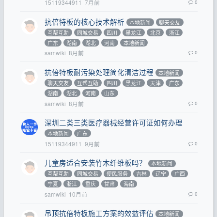
15119344911
7月前
0
抗倍特板的核心技术解析
本地新闻
聊天交友
互帮互助
同城交易
四川
黑龙江
北京
浙江
广东
湖南
湖北
河南
本地新闻
samwiki
8月前
0
抗倍特板耐污染处理简化清洁过程
本地新闻
聊天交友
互帮互助
四川
黑龙江
天津
广东
湖南
湖北
河南
山东
samwiki
8月前
0
深圳二类三类医疗器械经营许可证如何办理
本地新闻
广东
15119344911
9月前
0
儿童房适合安装竹木纤维板吗？
本地新闻
互帮互助
同城交易
便民服务
吉林
辽宁
广西
宁夏
浙江
重庆
甘肃
海南
samwiki
10月前
0
吊顶抗倍特板施工方案的效益评估
本地新闻