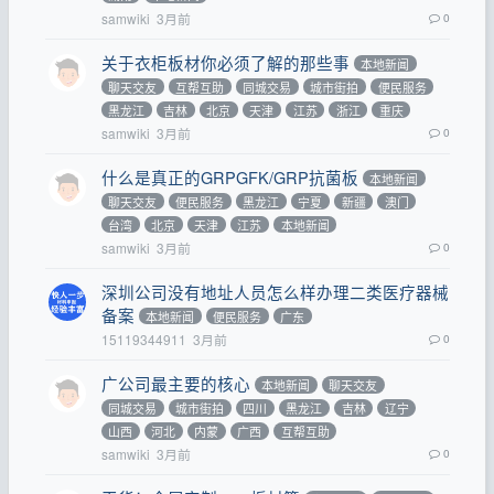
samwiki
3月前
0
关于衣柜板材你必须了解的那些事
本地新闻
聊天交友
互帮互助
同城交易
城市街拍
便民服务
黑龙江
吉林
北京
天津
江苏
浙江
重庆
samwiki
3月前
0
什么是真正的GRPGFK/GRP抗菌板
本地新闻
聊天交友
便民服务
黑龙江
宁夏
新疆
澳门
台湾
北京
天津
江苏
本地新闻
samwiki
3月前
0
深圳公司没有地址人员怎么样办理二类医疗器械
备案
本地新闻
便民服务
广东
15119344911
3月前
0
广公司最主要的核心
本地新闻
聊天交友
同城交易
城市街拍
四川
黑龙江
吉林
辽宁
山西
河北
内蒙
广西
互帮互助
samwiki
3月前
0