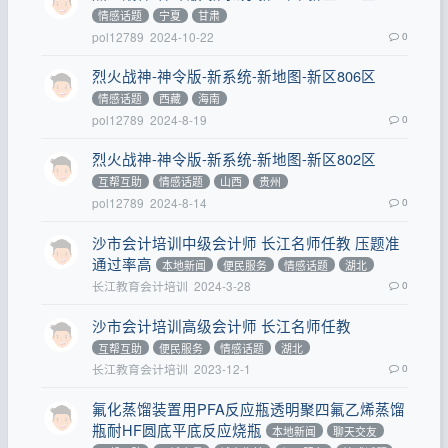
情感话题
宁夏
甘肃
pol12789
2024-10-22
0
烈火战神-神令版-新系统-新地图-新区806区
情感话题
西藏
海南
pol12789
2024-8-19
0
烈火战神-神令版-新系统-新地图-新区802区
互帮互助
情感话题
山西
贵州
pol12789
2024-8-14
0
沙市会计培训中级会计师 长江名师任教 压题准
通过率高
本地新闻
便民服务
情感话题
湖北
长江教育会计培训
2024-3-28
0
沙市会计培训高级会计师 长江名师任教
互帮互助
便民服务
情感话题
湖北
长江教育会计培训
2023-12-1
0
氟化蒸馏装置用PFA反应瓶透明聚四氟乙烯蒸馏
瓶耐HF圆底平底反应烧瓶
本地新闻
聊天交友