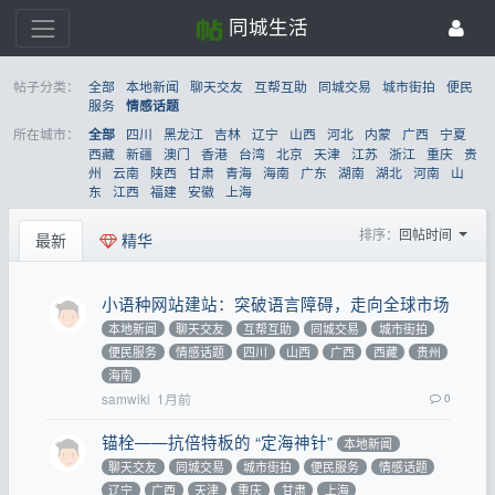
同城生活
帖子分类：
全部
本地新闻
聊天交友
互帮互助
同城交易
城市街拍
便民
服务
情感话题
所在城市：
四川
黑龙江
吉林
辽宁
山西
河北
内蒙
广西
宁夏
全部
西藏
新疆
澳门
香港
台湾
北京
天津
江苏
浙江
重庆
贵
州
云南
陕西
甘肃
青海
海南
广东
湖南
湖北
河南
山
东
江西
福建
安徽
上海
排序：
回帖时间
最新
精华
小语种网站建站：突破语言障碍，走向全球市场​
本地新闻
聊天交友
互帮互助
同城交易
城市街拍
便民服务
情感话题
四川
山西
广西
西藏
贵州
海南
samwiki
1月前
0
锚栓——抗倍特板的 “定海神针”
本地新闻
聊天交友
同城交易
城市街拍
便民服务
情感话题
辽宁
广西
天津
重庆
甘肃
上海