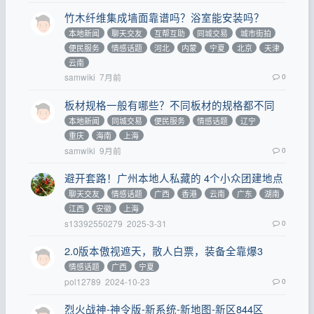
竹木纤维集成墙面靠谱吗？浴室能安装吗？
本地新闻
聊天交友
互帮互助
同城交易
城市街拍
便民服务
情感话题
河北
内蒙
宁夏
北京
天津
云南
samwiki
7月前
0
板材规格一般有哪些？不同板材的规格都不同
本地新闻
同城交易
便民服务
情感话题
辽宁
重庆
海南
上海
samwiki
9月前
0
避开套路！广州本地人私藏的 4个小众团建地点
聊天交友
情感话题
广西
香港
云南
广东
湖南
江西
安徽
上海
s13392550279
2025-3-31
0
2.0版本傲视遮天，散人白票，装备全靠爆3
情感话题
广西
宁夏
pol12789
2024-10-23
0
烈火战神-神令版-新系统-新地图-新区844区