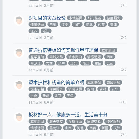
samwiki
2月前
0
对项目的实战经验
本地新闻
城市街拍
便民服务
情感话题
四川
辽宁
山西
河北
内蒙
天津
江苏
浙江
samwiki
3月前
0
普通抗倍特板如何实现低甲醛环保
本地新闻
互帮互助
同城交易
城市街拍
情感话题
四川
黑龙江
吉林
辽宁
江苏
浙江
重庆
云南
samwiki
6月前
0
塑木护栏和栈道的简单介绍
本地新闻
同城交易
城市街拍
便民服务
情感话题
四川
吉林
辽宁
宁夏
新疆
北京
天津
samwiki
6月前
0
板材好一点，健康多一道，生活美十分
本地新闻
聊天交友
互帮互助
同城交易
便民服务
情感话题
黑龙江
山西
河北
西藏
新疆
天津
samwiki
6月前
0