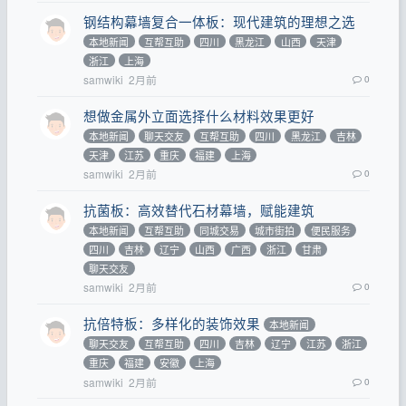
钢结构幕墙复合一体板：现代建筑的理想之选
本地新闻
互帮互助
四川
黑龙江
山西
天津
浙江
上海
samwiki
2月前
0
想做金属外立面选择什么材料效果更好
本地新闻
聊天交友
互帮互助
四川
黑龙江
吉林
天津
江苏
重庆
福建
上海
samwiki
2月前
0
抗菌板：高效替代石材幕墙，赋能建筑
本地新闻
互帮互助
同城交易
城市街拍
便民服务
四川
吉林
辽宁
山西
广西
浙江
甘肃
聊天交友
samwiki
2月前
0
抗倍特板：多样化的装饰效果
本地新闻
聊天交友
互帮互助
四川
吉林
辽宁
江苏
浙江
重庆
福建
安徽
上海
samwiki
2月前
0