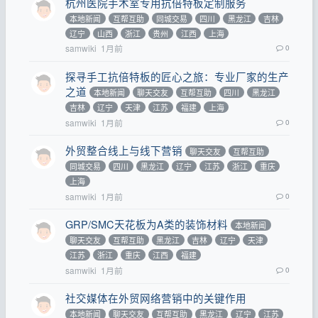
杭州医院手术室专用抗倍特板定制服务
本地新闻
互帮互助
同城交易
四川
黑龙江
吉林
辽宁
山西
浙江
贵州
江西
上海
samwiki
1月前
0
探寻手工抗倍特板的匠心之旅：专业厂家的生产
之道
本地新闻
聊天交友
互帮互助
四川
黑龙江
吉林
辽宁
天津
江苏
福建
上海
samwiki
1月前
0
外贸整合线上与线下营销
聊天交友
互帮互助
同城交易
四川
黑龙江
辽宁
江苏
浙江
重庆
上海
samwiki
1月前
0
GRP/SMC天花板为A类的装饰材料
本地新闻
聊天交友
互帮互助
黑龙江
吉林
辽宁
天津
江苏
浙江
重庆
江西
福建
samwiki
1月前
0
社交媒体在外贸网络营销中的关键作用
本地新闻
聊天交友
互帮互助
黑龙江
辽宁
江苏