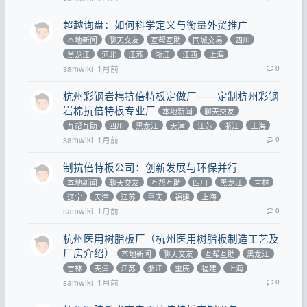
超越询盘：如何科学定义与衡量外贸推广
本地新闻
聊天交友
互帮互助
同城交易
四川
黑龙江
河北
江苏
浙江
江西
上海
samwiki
1月前
0
杭州彩钢岩棉抗倍特板定做厂——定制杭州彩钢
岩棉抗倍特板专业厂
本地新闻
聊天交友
互帮互助
四川
黑龙江
天津
江苏
浙江
上海
samwiki
1月前
0
制抗倍特板公司：创新发展与环保并行
本地新闻
聊天交友
互帮互助
四川
黑龙江
吉林
辽宁
天津
江苏
重庆
福建
上海
samwiki
1月前
0
杭州医用树脂板厂（杭州医用树脂板制造工艺及
厂房介绍）
本地新闻
聊天交友
互帮互助
黑龙江
吉林
天津
江苏
浙江
重庆
福建
上海
samwiki
1月前
0