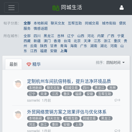
同城生活
帖子分类：
本地新闻
聊天交友
互帮互助
同城交易
城市街拍
便民
全部
服务
情感话题
所在城市：
全部
四川
黑龙江
吉林
辽宁
山西
河北
内蒙
广西
宁夏
西藏
新疆
澳门
香港
台湾
北京
天津
江苏
浙江
重庆
贵
州
云南
陕西
甘肃
青海
海南
广东
湖南
湖北
河南
山
东
江西
福建
安徽
上海
排序：
回帖时间
最新
精华
定制杭州车间抗倍特板，提升洁净环境品质
本地新闻
聊天交友
同城交易
四川
黑龙江
吉林
辽宁
天津
江苏
重庆
福建
安徽
互帮互助
samwiki
1月前
0
外贸网络营销方案之效果评估与优化体系
本地新闻
聊天交友
互帮互助
同城交易
黑龙江
河北
浙江
重庆
安徽
上海
samwiki
1月前
0