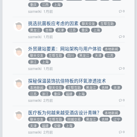
重庆
江西
上海
samwiki
1月前
0
挑选抗菌板应考虑的因素
聊天交友
互帮互助
黑龙江
吉林
天津
江苏
重庆
上海
samwiki
1月前
0
外贸建站要素：网站架构与用户体验
本地新闻
聊天交友
互帮互助
四川
黑龙江
天津
江苏
浙江
上海
samwiki
1月前
0
探秘保温装饰抗倍特板的环氧渗透技术
本地新闻
聊天交友
互帮互助
黑龙江
吉林
天津
江苏
浙江
重庆
福建
上海
samwiki
2月前
0
医疗板为何越来越受酒店设计青睐？
本地新闻
聊天交友
互帮互助
同城交易
黑龙江
吉林
辽宁
天津
福建
安徽
上海
samwiki
2月前
0