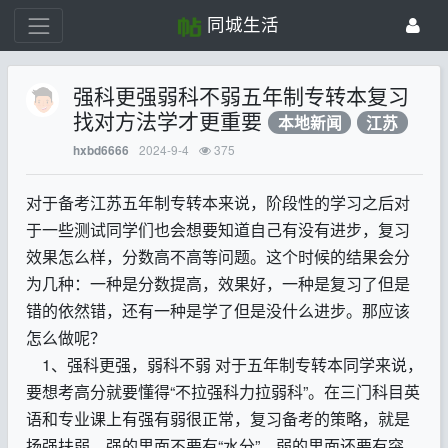
同城生活
强科更强弱科不弱五年制专转本复习
找对方法学才更重要
本地新闻
江苏
2024-9-4
375
hxbd6666
对于备考江苏五年制专转本来说，阶段性的学习之后对
于一些测试同学们也会想要知道自己有没有进步，复习
效果怎么样，分数高不高等问题。这个时候的结果会分
为几种：一种是分数提高，效果好，一种是复习了但是
错的依然错，还有一种是学了但是没什么进步。那应该
怎么做呢？
1
、强科更强，弱科不弱 对于五年制专转本同学来说，
要想考高分就要懂得
“
不拉强科力拉弱科
”
。在三门科目英
语和专业课上有强有弱很正常，复习备考的策略，就是
扬强扶弱。强的里面不要有
“
水分
”
，弱的里面还要有突