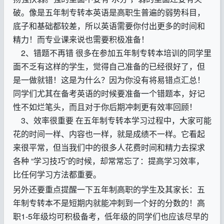
破。像是五年制专转本英语是高职生普遍的弱势科目，
底子和基础都较差，所以英语需要你付出更多的时间和
精力！而专业课来说也需要积极准备！
2
、错题不再错 很多在参加五年制专转本培训的同学里
面不乏有这样的学生，觉得自己准备的已经很好了，但
是一做就错！这是为什么？因为你没有将易错点汇总！
同学们尤其在备考英语的时候要准备一个错题本，好记
性不如烂笔头，而且对于你后期冲刺更有效率回顾！
3
、效率很重要 在五年制专转本学习过程中，大家可能
花的时间一样、内容也一样，就是成绩不一样。它看起
来很平常，但当我们中的很多人花费时间和精力去探求
各种
“
学习技巧
”
的时候，却常常忘了：提高学习效率，
比任何学习方法都重要。
另外还要重点提醒一下五年制高职的学生及其家长：五
年制专转本不是短期内就能冲刺到一个好的分数的！高
职
1-5
年级均可积极备考，低年级的同学们也应该尽早的