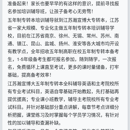
准备起来！家长也要早早的有这样的意识，提前寻找报
名参加培训辅导班，让孩子备考心无旁骛！
五年制专转本培训辅导就到江苏瀚宣博大专转本，江苏
省一家大规模、专业化主做五年制专转本培训辅导学
校，目前在江苏省南京、徐州、无锡、常州、苏州、南
通、镇江、昆山、盐城、扬州
、淮安
等各大城市均开设
有教学点，全年招收五年制高职在校五年制专转本备考
生，
1-5
年级备考生都可报名参加，随到随学，一次报
名，免费循环上课直至考试，更多的课时量储备，打牢
基础，提高备考效率！
江苏瀚宣博大五年制专转本全科辅导英语和主考院校所
有专业考试科目，英语自零基础开始教起，先打基础再
提优拔高；专业课小班教学，辅导主考院校所有专业考
试科目。并针对基础部分重点讲解，每章节考点详细分
析把握，课堂练习及时掌握每个学员学习情况，有针对
性的加以辅导和查漏补缺。