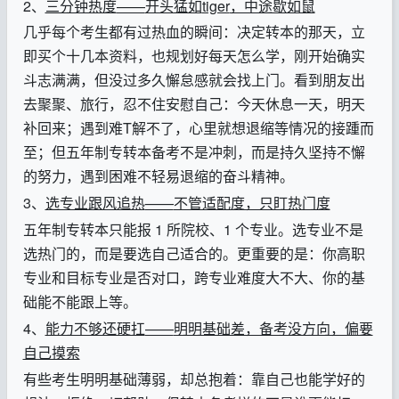
2、
三分钟热度
——
开头猛如
tiger
，中途歇如鼠
几乎每个考生都有过热血的瞬间：决定转本的那天，立
即买个十几本资料，也规划好每天怎么学，刚开始确实
斗志满满，但没过多久懈怠感就会找上门。看到朋友出
去聚聚、旅行，忍不住安慰自己：今天休息一天，明天
补回来；遇到难
T
解不了，心里就想退缩等情况的接踵而
至；但五年制专转本备考不是冲刺，而是持久坚持不懈
的努力，遇到困难不轻易退缩的奋斗精神。
3、
选专业跟风追热
——
不管适配度，只盯热门度
五年制专转本只能报
1
所院校、
1
个专业。选专业不是
选热门的，而是要选自己适合的。更重要的是：你高职
专业和目标专业是否对口，跨专业难度大不大、你的基
础能不能跟上等。
4、
能力不够还硬扛
——
明明基础差，备考没方向，偏要
自己摸索
有些考生明明基础薄弱，却总抱着：靠自己也能学好的