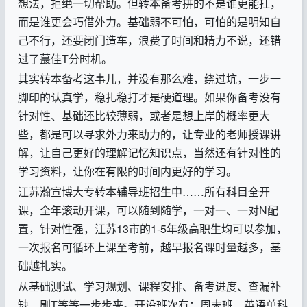
想法，拒绝一切帮助。但转本备考拼的不是谁更能扛，
而是谁更会巧借外力。基础弱不可怕，可怕的是明知自
己不行，还要闭门造车，浪费了时间和精力不说，还错
过了蕞佳
T
分时机。
其实转本备考这事儿，并没有那么难，绕过坑，一步一
脚印的认真学，稳扎稳打才是硬道理。如果你备考没有
针对性、基础还比较薄弱，或者是想上岸的概率更大
些，都是可以寻求外力来助力的，让专业的老师授课讲
解，让自己更好的理解记忆知识点，当然还有针对性的
学习资料，让你在有限的时间内更好的学习。
江苏瀚宣博大专转本辅导班招生中
……
所有科目全开
课，全年滚动开课，可以随到随学，一对一、一对
N
配
置，针对性强，江苏
13
市的
1-5
年级高职生均可以参加，
一次报名可循环上课至考前，越早报名课时量越多，基
础越扎实。
从基础测试、学习规划、课程安排、备考进度、查漏补
缺、刷
T
等等一步步来。开设班次有：周末班、英语单科