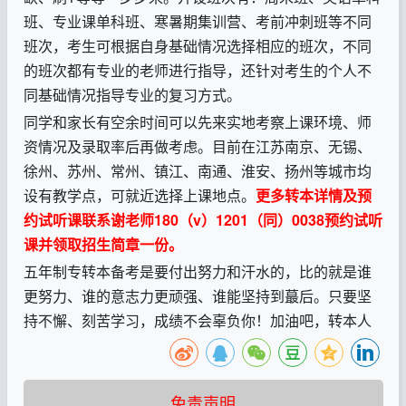
班、专业课单科班、寒暑期集训营、考前冲刺班等不同
班次，考生可根据自身基础情况选择相应的班次，不同
的班次都有专业的老师进行指导，还针对考生的个人不
同基础情况指导专业的复习方式。
同学和家长有空余时间可以先来实地考察上课环境、师
资情况及录取率后再做考虑。目前在江苏南京、无锡、
徐州、苏州、常州、镇江、南通、淮安、扬州等城市均
设有教学点，可就近选择上课地点。
更多转本详情及预
约试听课联系谢老师
180（v）1201（同）0038预约试听
课并领取招生简章一份。
五年制专转本备考是要付出努力和汗水的，比的就是谁
更努力、谁的意志力更顽强、谁能坚持到蕞后。只要坚
持不懈、刻苦学习，成绩不会辜负你！加油吧，转本人
免责声明