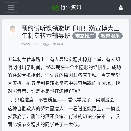
行业资讯
预约试听课领避坑手册！瀚宣博大五
年制专转本辅导班
商家推广
教育娱乐
3月前
664
hxbd6666
五年制专
转本路上，有人靠踏实稳扎稳打上岸，有人却
明明付出了时间，
终却栽在一个个隐形的馅阱里。成功
的经验大抵相似，但失败的原因却各有千秋。今天就帮
大家扒一扒五年制专转本备考中蕞容易踩的
4
大坑，快
对照看看，你是不是也在边缘徘徊？
1、
只追进度，不管质量
——
看似学完了，实则没会
这种自欺欺人的努力蕞磨人：一看进度能跟上，一摸底
就露底了，刷过的题还会错、背过的知识点答不上，反
而比慢节奏稳扎的同学差了一大截。