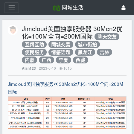
同城生活
Jimcloud美国独享服务器 30Mcn2优
化=100M全向=200M国际
聊天交友
互帮互助
同城交易
城市街拍
便民服务
情感话题
黑龙江
吉林
内蒙
广西
宁夏
西藏
2023-6-10
1015
Alan123
Jimcloud美国独享服务器 30Mcn2优化=100M全向=200M
国际