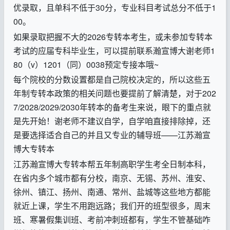
优录取，且单科不低于
30
分，专业科目考试总分不低于
1
00
。
如果录取把握不大的
2026
专转本考生，或未参加专转本
考试的应届专科毕业生，
可以提前联系瀚宣博大谢老师
1
80
（
v
）
1201
（同）
0038
预
定专接本哦
~
每个院校的分数设置都是自己院校决定的，所以这些五
年制专转本政策的相关问题也要提前了解清楚，对于
202
7/2028/2029/2030
年转本的备考生来说，眼下的重点就
是先开始！谢老师不建议自学，自学咱直接排除掉，还
是要选择适合自己的并且又专业的辅导班
——
江苏瀚宣
博大专转本
江苏瀚宣博大专转本帮五年制高职学生考全日制本科，
在省内多个城市都有分校，南京、无锡、苏州、淮安、
徐州、镇江、扬州、南通、常州、盐城等这些地方都能
就近上课，学生不用跑远路；我们开的班型很多，周末
班、寒暑假集训班、考前冲刺班都有，学生不管基础咋