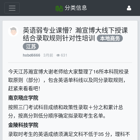
分类信息
英语弱专业课懵？瀚宣博大线下授课
结合录取规则针对性培训
本地商务
江苏
3月前
631
hxbd6666
今天江苏瀚宣博大谢老师给大家整理了
16
所本科院校录
取原则（部分），包含英语单科线以及同分录取规则，
赶紧来看看吧！
南京晓庄学院
按照三门考试科目成绩和政策性录取
＋分
之和累计总
分，按高分到低分顺序确定拟录取考生名单。
金陵科技学院
录取时考生的英语成绩须满足文科不低于
35
分，理科不