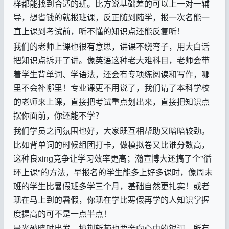
样都能找到合适的班。比方说基础差的可以上一对一辅
导，想省钱的就报班课，反正随到随学，报一次名能一
直上课到考试前，听不懂的知识点还能反复听！
我们的老师上课也很有意思，讲课不绕弯子，用大白话
把知识点拆开了讲。像英语这种老大难科目，老师会带
着学生背单词、学语法，还会有专项练阅读和写作，哪
里不会补哪里！专业课更不用说了，我们请了本科学校
的老师来上课，直接把考试重点划出来，直接把知识点
摆你面前，你还能不学？
我们学员之间氛围也好，大家既互相帮助又暗暗较劲。
比如背单词的时候组团打卡，做模拟卷又比谁分数高，
这种良
xing
竞争让学习效率更高；瀚宣博大还搞了个
"
循
环上课
"
的方法，早报名的学生能多上好多课时，像周末
班的学生比暑假班多学三个月，基础自然更扎实！或者
现在马上到的暑假，你现在学比寒假再学的人知识掌握
度提高的可不是一点半点！
晨光破晓时出发，披荆斩棘也要奔向心中的银河，所有