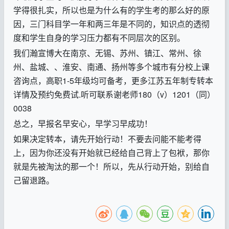
学得很扎实，所以也是为什么有的学生考的那么好的原
因，三门科目学一年和两三年是不同的，知识点的透彻
度和学生自身的学习压力都有不同层次的区别。
我们瀚宣博大在南京、无锡、苏州、镇江、常州、徐
州、盐城、、淮安、南通、扬州等多个城市有分校上课
咨询点，高职
1-5
年级均可备考，
更多江苏五年制专转本
详情及预约免费试
.
听可联系谢老师
180
（
v
）
1201
（同）
0038
总之，早报名早安心，早学习早成功！
如果决定转本，请先开始行动！不要去问能不能考得
上，因为你还没有开始就已经给自己背上了包袱，那你
就是先被淘汰的那一个！所以，先从行动开始，别给自
己留退路。