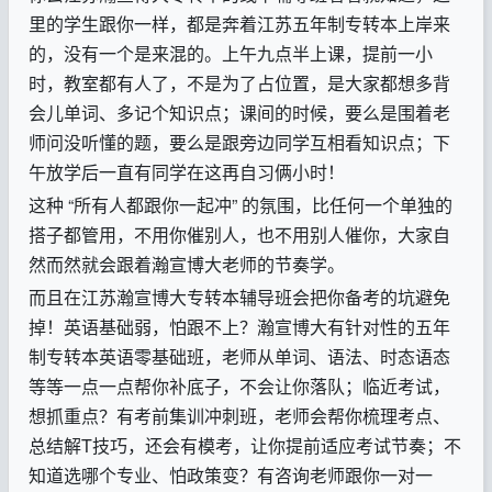
里的学生跟你一样，都是奔着江苏五年制专转本上岸来
的，没有一个是来混的。上午九点半上课，提前一小
时，教室都有人了，不是为了占位置，是大家都想多背
会儿单词、多记个知识点；课间的时候，要么是围着老
师问没听懂的题，要么是跟旁边同学互相看知识点；下
午放学后一直有同学在这再自习俩小时！
这种
“
所有人都跟你一起冲
”
的氛围，比任何一个单独的
搭子都管用，不用你催别人，也不用别人催你，大家自
然而然就会跟着瀚宣博大老师的节奏学。
而且在江苏瀚宣博大专转本辅导班会把你备考的坑避免
掉！英语基础弱，怕跟不上？瀚宣博大有针对性的五年
制专转本英语零基础班，老师从单词、语法、时态语态
等等一点一点帮你补底子，不会让你落队；临近考试，
想抓重点？有考前集训冲刺班，老师会帮你梳理考点、
总结解
T
技巧，还会有模考，让你提前适应考试节奏；不
知道选哪个专业、怕政策变？有咨询老师跟你一对一