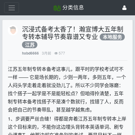
分类信息
沉浸式备考太香了！瀚宣博大五年制
专转本辅导节奏靠谱又专业
本地服务
江苏
3月前
577
hxbd6666
江苏五年制专转本备考这事儿，跟平时的学校考试可不
一样
——
它是场长期的，少则一两年，多则五年，一个
人闷头学走着走着就没劲儿了。所以不少同学会琢磨：
找个搭子一起学是不是能轻松点？但咱得拎清楚，五年
制专转本备考找搭子不是凑个数就行，找错了人，反而
会把自己的节奏带乱，甚至越学越焦虑。
1、
步调要严丝合缝！得都是奔着江苏五年制专转本上岸
这个目标来的，不能你这边埋头背转本英语单词、刷专
业课真
T
，他那边却在准备别的考试，要是目标不一样，