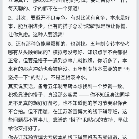
每天聊的、学的都不在一个频道
!
2、
其次，要避开不良竞争。有对比就有竞争，本来是好
事，能互相进步，但有的搭子总爱
“
炫耀
”
就是想让你慌、
让你焦虑。这种人要远离！
3、
还有那种负能量爆棚的，也别找。五年制专转本备考
哪有从头顺到尾的？模拟考没考好、知识点学不会都很
正常，但要是搭子一遇到点事儿就抱怨，你听多了，本
来有的那点冲劲也会被磨没。五年制专转本需要的是
“
再
坚持一下
”
的劲儿，不是互相泼冷水。
其实说实话，备考五年制专转本想找到一个步调一致、
积极靠谱的搭子，真没那么容易
——
你不知道身边同学
是不是真的想好好备考，也不知道他的学习节奏跟你合
不合拍。但不用愁，在江苏瀚宣博大的线下辅导班，这
些问题都不算事儿，靠谱的
“
搭子
”
和贴心的支持，早就
给你安排好了。
你去江苏瀚宣博大专转本的线下辅导班看看就知道，这