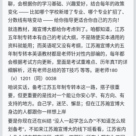
聊，会根据你的学习基础、兴趣爱好，结合每年的政策
变化
——
比如哪个学校新增了专业、哪个专业扩招了、
分数线有啥变动
——
给你指导更适合你自己的方向！
就连教材，瀚宣博大都给你考虑到了。咱都知道，江苏
五年制专转本有自己的考试大纲，不是随便买本通用的
资料就能用；而英语呢又没有考纲，江苏瀚宣博大的五
年制专转本英语教材都是老师针对性内部编的，每年都
会根据考试方向更新，里面是考试重难点、历年真
T
的详
细解析，还有老师总结的答
T
技巧 等等。谢老师
180
（
v
）
1201
（同）
0038
咱说实话，备考江苏五年制专转本这一路，搭子很重
要，但更重要的是找对一个能让你安心学、有方向、有
支持的地方。自己学，迷茫、懈怠；但在江苏瀚宣博大
身边的人都跟你一样想上岸
要是你现在还在纠结
“
没人一起学怎么办
”“
不知道怎么规
划备考
”
，不如来江苏瀚宣博大的线下班看看，江苏省内