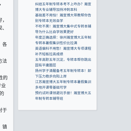
，
纠结五年制专转本考不上咋办？瀚宣
博大专业辅导加持冲刺本科
基础差不用怕！瀚宣博大带教帮你告
好，
别专转本无效自学
不吹不黑！瀚宣博大集中式专转本辅
现、
导为什么比自学效果更好
年度正确选择：徐州瀚宣博大五年制
专转本暑假集训性价比拉满
，各
英语偏科不用愁！瀚宣博大专项课程
补齐短板拉高成绩
五年高职五年沉淀，专转本帮你跳出
方法
固有平庸圈层
扬州学子清醒备考五年制专转本！卸
下压力稳步向阳上岸
性的
江苏瀚宣博大五年制专转本暑假集训
专业
多地开课零基础可学
的
预约试听课领避坑手册！瀚宣博大五
年制专转本辅导班
对于
、镇