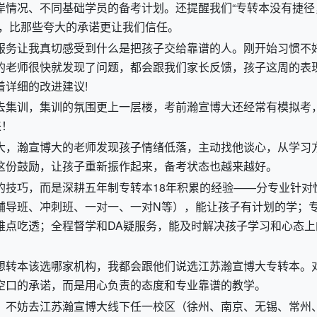
岸情况、不同基础学员的备考计划。还提醒我们
“
专转本没有捷径
，比那些夸大的承诺更让我们信任。
服务让我真切感受到什么是把孩子交给靠谱的人。刚开始习惯不
的老师很快就发现了问题，都会跟我们家长反馈，孩子这周的表
着详细的改进建议
!
去集训，集训的氛围更上一层楼，考前瀚宣博大还经常有模拟考
来！
大，瀚宣博大的老师发现孩子情绪低落，主动找他谈心，从学习
这份鼓励，让孩子重新振作起来，备考状态也越来越好。
的技巧，而是深耕五年制专转本
18
年积累的经验
——
分专业针对
辅导班、冲刺班、一对一、一对
N
等），能让孩子有计划的学；
难点吃透；全程督学和
DA
疑服务，能及时解决孩子学习和心态上
想转本该选哪家机构，我都会跟他们说选江苏瀚宣博大专转本。
空口的承诺，而是用心负责的态度和专业靠谱的教学。
，不妨去江苏瀚宣博大线下任一校区（徐州、南京、无锡、常州