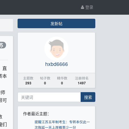
登录
发新帖
苏
hxbd6666
，直
转本
主题数
帖子数
精华数
注册排名
293
0
0
1497
和师
搜索
眼可
作者最近主题：
数
提醒江苏五年制考生：专转本仅此一
俺们
次拖延一天上岸概率少一分