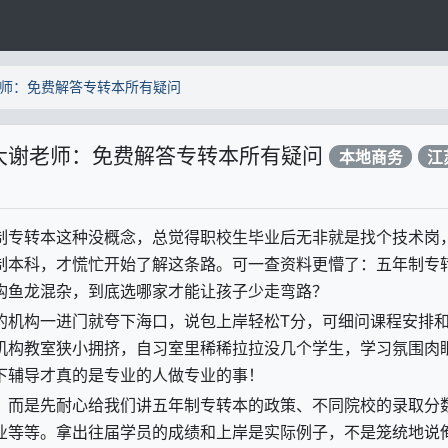
师：免费解答专转本所有疑问
大谢老师：免费解答专转本所有疑问
本地商务
江
制专转本这种没概念，总觉得职校生毕业后无非就是找个技术岗
制本科，才慌忙开始了解这条路。可一查资料更懵了：五年制专
构鱼龙混杂，到底选哪家才能让孩子少走弯路？
的机构一进门就夸下海口，说包上岸轻松
T
分，可细问课程安排
机构教室狭小拥挤，自习室里稀稀拉拉没几个学生，学习氛围肉
下辅导才真的是专业的人做专业的事！
，而是先耐心给我们讲五年制专转本的政策、不同院校的录取分
业等等。拿出往届学员的成绩和上岸是实际例子，不是笼统地说