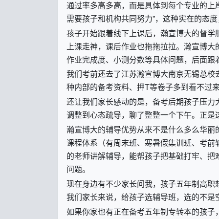
通过率多高多高，而是具体到每个专业的上
需要孩子和机构共同努力
”
，这种实在的态度
孩子开始跟着线下上课后，瀚宣博大的督学
上课走神，课后作业也拖拖拉拉。瀚宣博大
作业完成度、小测分数等具体问题，后面跟
我们考前还去了江苏瀚宣博大南京无锡总校
种内部的备考资料、押
T
等卷子多到看不过
还让我们家长感动的是，备考后期孩子压力
调整到心态疏导，聊了整整一个下午。正是
瀚宣博大的辅导优势从来不是什么多么华丽
课程体系（有周末班、寒暑假集训班、考前
的老师讲解辅导，能帮孩子把基础打牢、把
问题。
现在身边有不少家长问我，孩子五年制高职
我们家长来说，给孩子选辅导班，选的不是
如果你家也有正在备考五年制专转本的孩子