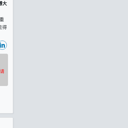
博大
重
走得
请