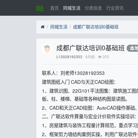
首页
同城生活
分类信息
行业资讯
同城生活
成都广联达培训0基础班
成都广联达培训0基础班
本
9月前
253
L13028192353
联系人：刘老师13028192353
建筑图纸入门 CAD与天正CAD绘图：
1、建筑识图、22G101平法图集：建筑施
板、柱、楼梯、基础等各种结构图是读图。
2、CAD和天正CAD绘图：AutoCAD操作
二、广联达软件算量与宏业计价软件实操培训
1、房屋建筑与装饰工程量计算规范，重点学习
2、框架剪力墙结构案例实操，利用广联达软