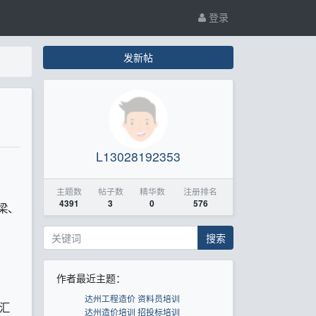
登录
发新帖
L13028192353
主题数
帖子数
精华数
注册排名
4391
3
0
576
梁、
搜索
作者最近主题：
达州工程造价 资料员培训
汇
达州造价培训 招投标培训