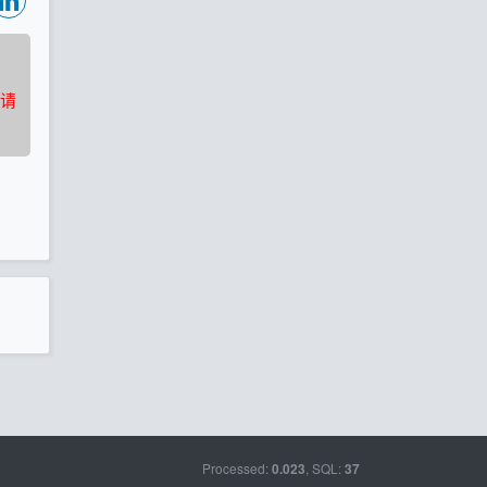
请
Processed:
, SQL:
0.023
37