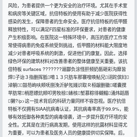
风险，为患者提供一个更为安全的治疗环境。尤其在手术室
和病房等关键区域，抗倍特板的使用有助于减少医院获得性
感染的发生，保障患者的生命安全。医疗抗倍特板的低甲醛
释放特性，可以满足F四星标准的环保要求，对患者的健康
产生积极影响。在医院这一特殊环境中，高压的医疗工作常
常使得病患的免疫系统受到挑战，低甲醛的材料能大限度地
减少对患者呼吸系统的刺激，促进他们的康复。因此，选择
绿色环保的建筑材料对改善患者的整体健康至关重要。该抗
倍特板 surfaces ???????逦酃负涂怪肝频奶匦砸彩沟靡皆
焊子诒３指删挥胝唷１３只肪车那褰嗖唤鲇兄诩跎傧妇
淖躺鼓芴岣呋颊呒捌浼沂舻氖媸识取Ｒ桓龈删徽嗟囊搅
苹肪常梢愿嫖炕颊叩男牧椋婊核堑慕粽徘樾鳎涌炜蹈唇
獭?/p>这一技术背后的科研力量同样不容忽视。医疗抗倍
特板不仅拥有SIAA抗病毒认证，其抗病毒率高于99.9%，能
够有效抵御各种类型的病毒侵袭，进一步提升医疗环境的安
全性。尤其是在流行病高发期，使用这样的抗菌材料显得尤
为重要，可以为患者及医务人员的健康提供切实保障。后，