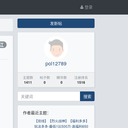
登录
发新帖
江
pol12789
主题数
帖子数
精华数
注册排名
1411
0
0
1516
搜索
作者最近主题：
【双线】【烈火战神】【福利多多】
玩法多多-最低1比500万-高福利650