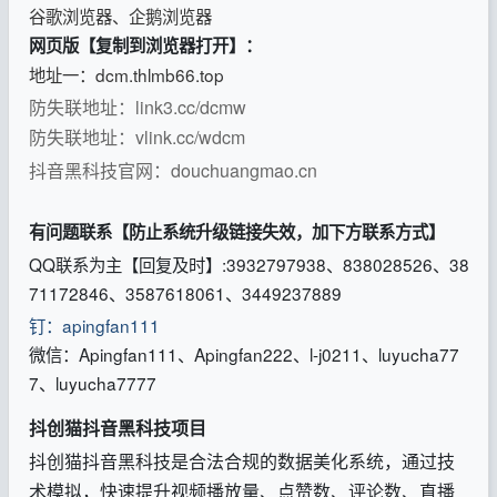
谷歌浏览器、企鹅浏览器
网页版【复制到浏览器打开】：
地址一：dcm.thlmb66.top
防失联地址：link3.cc/dcmw
防失联地址：
vlink.cc/wdcm
抖音黑科技官网：douchuangmao.cn
有问题联系【防止系统升级链接失效，加下方联系方式】
QQ联系为主【回复及时】:3932797938、838028526、38
71172846、3587618061、3449237889
钉：apingfan111
微信：Apingfan111、Apingfan222、l-j0211、luyucha77
7、luyucha7777
抖创猫抖音黑科技项目
抖创猫抖音黑科技是合法合规的数据美化系统，通过技
术模拟，快速提升视频播放量、点赞数、评论数、直播