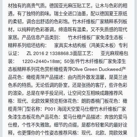
材独有的高贵气质。德国亚光麻压贴工艺，让木与色彩的相
遇，有了独特的韵味。瑞士全进口油墨，配以德国夏王原纸
的柔韧，调合出舒适的色彩饱。竹木纤维板厂家精粹系列板
材，以纯粹的色彩基调，缔造既有温柔，又不失质感的现代
家居。产品信息产品类别： 竹木纤维板厂家免漆生态板 ·
精粹系列组坯结构： 家具实木结构板（鸿美实木板）专利
认证： ZL 2016 2 1338868.3面层工艺： 亚光麻规格包
装： 1220×2440×18㎜；50张/件竹木纤维板厂家免漆生
态板精粹系列花色赏析橄榄青萍Olive Green Duckweed产
品花色：橄榄青萍产品描述：由内而外散发温馨，是莫兰迪
色系的特质。无论低调的卧室，还是张扬的客厅，些许色彩
的渲染，总是在举手投足间，让空间交互相映成趣推荐风
格：现代、北欧效果预览柜体花色：朗韵香楠门板花色：橄
榄青萍门型名称：P001 海阔天空爱马仕橙竹木纤维板厂家
免漆生态板花色产品花色：爱马仕橙产品描述：奔放的爱马
仕橙，个性不失雅致。细节的点缀，是都市轻奢风的最好诠
释，也更懂你的个性姿态推荐风格：现代、北欧、简欧效果