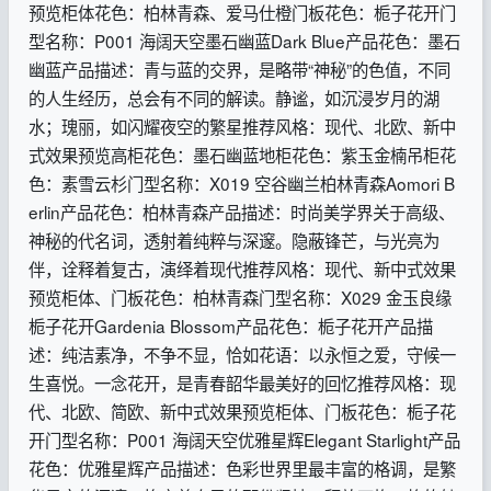
预览柜体花色：柏林青森、爱马仕橙门板花色：栀子花开门
型名称：P001 海阔天空墨石幽蓝Dark Blue产品花色：墨石
幽蓝产品描述：青与蓝的交界，是略带“神秘”的色值，不同
的人生经历，总会有不同的解读。静谧，如沉浸岁月的湖
水；瑰丽，如闪耀夜空的繁星推荐风格：现代、北欧、新中
式效果预览高柜花色：墨石幽蓝地柜花色：紫玉金楠吊柜花
色：素雪云杉门型名称：X019 空谷幽兰柏林青森Aomori B
erlin产品花色：柏林青森产品描述：时尚美学界关于高级、
神秘的代名词，透射着纯粹与深邃。隐蔽锋芒，与光亮为
伴，诠释着复古，演绎着现代推荐风格：现代、新中式效果
预览柜体、门板花色：柏林青森门型名称：X029 金玉良缘
栀子花开Gardenia Blossom产品花色：栀子花开产品描
述：纯洁素净，不争不显，恰如花语：以永恒之爱，守候一
生喜悦。一念花开，是青春韶华最美好的回忆推荐风格：现
代、北欧、简欧、新中式效果预览柜体、门板花色：栀子花
开门型名称：P001 海阔天空优雅星辉Elegant Starlight产品
花色：优雅星辉产品描述：色彩世界里最丰富的格调，是繁