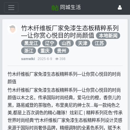
同城生活
竹木纤维板厂家免漆生态板精粹系列
—让你赏心悦目的时尚颜值
本地新闻
黑龙江
辽宁
山西
天津
江苏
浙江
重庆
贵州
2025-6-9
398
samwiki
竹木纤维板厂家免漆生态板精粹系列—让你赏心悦目的时尚
颜值
竹木纤维板厂家免漆生态板精粹系列—让你赏心悦目的时尚
颜值以木之名，传承国际时尚经典，爱马仕的橙，香奈儿的
黑，路易威登的茶咖色，布里奥尼的绅士灰...每一款纯色之
美,都是上百次调色的精心雕琢！炫彩汇 | 精粹系列花色“传承
世界时尚经典”竹木纤维板厂家免漆生态板精粹系列设计灵感
来源于国际时尚奢侈品牌，精细调制的全素色系列，赋予木