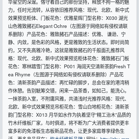
华星空的深邃。恪守着自己的那份坚持，释放不拘一格的魅
力，任时光流转，从容依旧推荐风格：现代、北欧、新中式
效果预览柜体、门板花色：优雅星辉门型名称：X030 湖光
山色雅致赭石Elegant Ochre（左图源于网络如有侵权请联
系删除）产品花色：雅致赭石产品描述：优雅、 谦逊、宁
静、内敛，是色彩的风格，更是雅致的生活状态。即时尚简
约，又不失高雅冷艳，这就是雅致赭石的千般面孔推荐风
格：现代、北欧、新中式效果预览柜体花色：雅致赭石门板
花色：寒林踏雪门型名称：P001 海阔天空清新茶韵Fresh T
ea Rhyme（左图源于网络如有侵权请联系删除）产品花
色：清新茶韵产品描述：再忙碌的脚步，总会在家的港湾稍
作休憩。告别觥筹交错，闲来一品茶香，如知己，能洗心。
一抹茶韵入室，不附庸风雅，共清浅时光推荐风格：现代、
北欧、新中式效果预览吊柜花色：雪山白地柜花色：清新茶
韵门型名称：X013 月华如水作为执着坚守“精工治木”品质的
竹木纤维板厂家，与时俱进，将不断为广大消费者提供更丰
富多彩的免漆板生态板新品花色，让更多家庭尊享绿色生
活。更多产品尽在：
竹木纤维板品牌
| 网址：
http://zhu.mrs