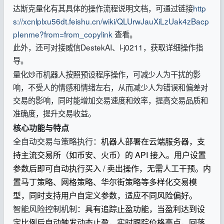
达斯克量化有其具体的操作流程说明文档，可通过链接
http
s://xcnlplxu56dt.feishu.cn/wiki/QLUrwJauXiLzUak4zBacp
pIenme?from=from_copylink
查看。
此外，还可对接威信DestekAI、l-j0211，获取详细操作指
导。
量化炒币机器人按照预设程序操作，可减少人为干扰的影
响，不受人的情感和情绪左右，从而减少人为错误和偏差对
交易的影响，同时能增加交易速度和效率，提高交易品质和
准确度，提升交易收益。
核心功能与特点
全自动交易与策略执行
：机器人部署在云端服务器，支
持主流交易所（如币安、火币）的 API 接入。用户设置
参数后即可自动执行买入 / 卖出操作，无需人工干预。内
置马丁策略、网格策略、华尔街策略等多样化交易模
型，同时支持用户自定义参数，适应不同风险偏好。
智能风险控制机制
：具有追踪止盈功能，当盈利达到设
定比例后自动触发动态止盈，实时跟踪价格高点，回落