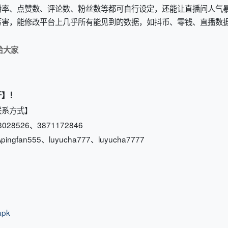
播率、点赞数、评论数、粉丝数等都可自行设定，还能让直播间人气
厉害，能修改平台上几乎所有能见到的数据，如抖币、零钱、直播数
给大家
开】！
联系方式】
028526、3871172846
pingfan555、luyucha777、luyucha7777
apk