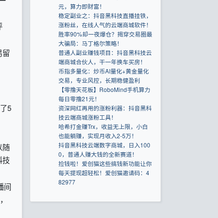
元，算力即财富！
稳定副业之：抖音黑科技直播挂铁，
涨粉丝，在线人气的云端商城软件！
评
胜率90%却一夜爆仓？揭穿交易圈最
大骗局：马丁格尔策略！
易留
普通人副业赚钱项目：抖音黑科技云
端商城合伙人，干一年换车买房！
币指多量化：炒币AI量化+黄金量化
交易，专业风控，长期稳健盈利
【零撸天花板】RoboMind手机算力
每日零撸21元！
了5
资深网红再用的涨粉利器：抖音黑科
技云端商城涨粉工具！
哈希打金赚Trx，收益无上限，小白
也能躺赚，实现月收入2-5万！
抖音黑科技云端数字商城，日入100
以随
0，普通人赚大钱的全新赛道！
科技
捡钱啦！爱创猫这些搞钱新功能让你
每天提现超轻松！爱创猫邀请码：4
82977
播间
，