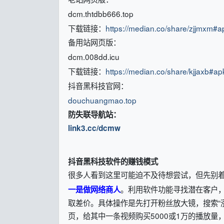
dcm.thtdbb666.top
下载链接：
https://median.co/share/zjjmxm#a
备用站网页版：
dcm.008dd.icu
下载链接：
https://median.co/share/kjjaxb#ap
抖音黑科技官网：
douchuangmao.top
防失联导航站：
link3.cc/dcmw
抖音黑科技软件的赚钱模式
很多人看到这里可能迫不及待想尝试，但先别
。利用软件功能寻找潜在客户
一是做网络商人
取差价。具体操作是先打开粉丝放大镜，搜索“
页，给其中一条视频购买5000或1万的播放量