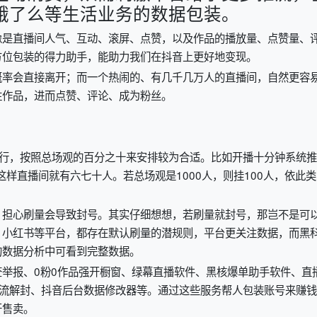
饿了么等生活业务的数据包装。
像是直播间人气、互动、滚屏、点赞，以及作品的播放量、点赞量、
方位包装的得力助手，能助力我们在抖音上更好地变现。
概率会直接离开；而一个热闹的、有几千几万人的直播间，自然更容
注作品，进而点赞、评论、成为粉丝。
进行，按照总场观的百分之十来安排较为合适。比如开播十分钟系统推
这样直播间就有六七十人。若总场观是1000人，则挂100人，依此类
，担心刷量会导致封号。其实仔细想想，若刷量就封号，那岂不是可
、小红书等平台，都存在默认刷量的潜规则，平台更关注数据，而黑
的数据分析中可看到完整数据。
举报、0粉0作品强开橱窗、绿幕直播软件、黑核爆单助手软件、直
限流解封、抖音后台数据修改器等。通过这些服务帮人包装账号来赚钱
开售卖。