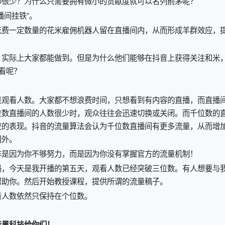
却很少？为什么只需要拥有微小的贡献度就可以名列前茅呢？
播间挂铁”。
花费一定数量的花米雇佣机器人留在直播间内，从而形成羊群效应，
，实际上大家都能做到。但是为什么他们能够在抖音上获得关注和米
看呢？
是观看人数。大家都不想浪费时间，只想看到有内容的直播，而直播
位数直播间的人数很少时，观众往往会迅速切换或关闭。而千位数的
应的表现。抖音的流量算法会认为千位数直播间有更多流量，从而增
门外。
非是因为你不够努力，而是因为你没有掌握官方的流量机制！
妈，今天是我开播的第五天，观看人数已经突破三位数。有人想要与
帮助你。然后开始教授课程，提供所谓的流量稿子。
看人数依然只保持在个位数。
音黑科技给你们！