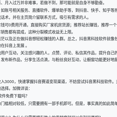
百、月入过万并非难事，若做不到，那可能就是自身不够勤奋。
，如账号相关服务、直播软件、爆单助手等，到抖音、快手、知乎等
流话术，并在主页简介留联系方式，吸引有需求的人。
省钱可0费用开通，直接购买厂家机房货源；推荐站长赚钱，推荐一个
有销售都有提成，这种分裂模式收益无上限。
迷茫以及正在做抖音想轻松赚钱的人群。总之，抖音黑科技软件就像
在抖音上发展 。
他用户互动，关注感兴趣的人，点赞、评论、私信其作品，提升自己
，发布新作品，分享生活点滴，与粉丝良好互动，让橱窗功能更好地
入3000，快速掌握抖音赛道变现渠道，不妨尝试抖音黑科技软件。
的选择。加微详谈：
软件免费下载吗？
为门槛相对较低，只需要拥有一部手机即可。但是，事实真的如此简