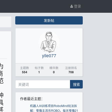
登录
发新帖
yile077
为
主题数
帖子数
精华数
注册排名
商
554
1
0
708
范
搜索
种
作者最近主题：
具
机器人AI训练项目RoboMind玩法拆
甚
解：零撸主流币ROBO，每天零撸21