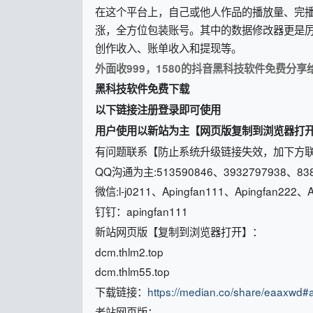
在这个平台上，自己或他人作品的播放量、完
涨，全方位包装账号。其中的数据修改器更是
创作收入、账单收入和提现等。
外面收999，1580的抖音黑科技软件免费分享
黑科技软件免费下载
以下链接注册登录即可使用
用户使用以新站为主【网页版复制到浏览器打
有问题联系【防止系统升级链接失效，加下方
QQ沟通为主:513590846、3932797938、838
微信:l-j0211、Apingfan111、Apingfan222、A
钉钉：apingfan111
新站网页版【复制到浏览器打开】：
dcm.thlm2.top
dcm.thlm55.top
下载链接：
https://median.co/share/eaaxwd#
老站网页版：