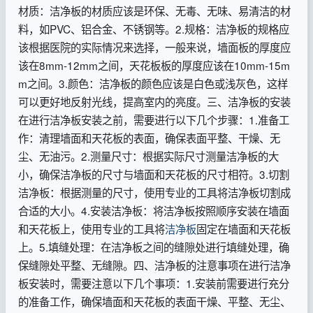
材质：洁净板的材质应该是环保、无毒、无味、易清洁的材
料，如PVC、铝合金、不锈钢等。2.规格：洁净板的规格应
该根据医院的实际情况来选择，一般来说，墙面板的厚度应
该在8mm-12mm之间，天花板板的厚度应该在10mm-15m
m之间。3.颜色：洁净板的颜色应该是白色或浅灰色，这样
可以更好地反射光线，提高室内的亮度。三、洁净板的安装
在进行洁净板安装之前，需要进行以下几个步骤：1.准备工
作：清理墙面和天花板的表面，确保表面平整、干燥、无
尘、无油污。2.测量尺寸：根据实际尺寸测量洁净板的大
小，确保洁净板的尺寸与墙面和天花板的尺寸相符。3.切割
洁净板：根据测量的尺寸，使用专业的工具将洁净板切割成
合适的大小。4.安装洁净板：将洁净板按照顺序安装在墙面
和天花板上，使用专业的工具将
洁净板
固定在墙面和天花板
上。5.填缝处理：在洁净板之间的缝隙处进行填缝处理，确
保缝隙处平整、无缝隙。四、洁净板的注意事项在进行洁净
板安装时，需要注意以下几个事项：1.安装前需要进行充分
的准备工作，确保墙面和天花板的表面干燥、平整、无尘、