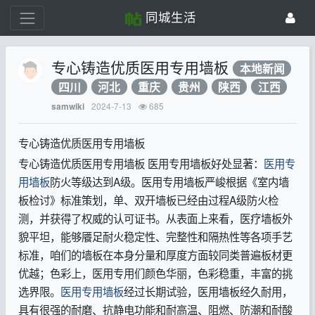
同城生活
专心铸造优质医用专用墙板
本地新闻
四川
河北
重庆
贵州
陕西
江西
2024-7-13
685
samwiki
专心铸造优质医用专用墙板
专心铸造优质医用专用墙板 医用专用墙板好处显著：
医用专
用墙板
防火等级达到A级。医用专用墙板严峻根据《室内墙
板检讨》标准策划，单、双开墙板已经由过程A级防火检
测，并获得了权威的认可证书。从表面上来看，医疗墙板外
貌平坦，能够餍足耐火稳定性、完整性和隔热性等各项手艺
标准，咱们的墙板在本身分量和厚度方面较同类普遍板材更
优越；色彩上，医用专用们颜色华丽，色彩稳重，丰富的挑
选界限。
医用专用墙板
经过长期试验，医用墙板经久耐用，
具有很强的耐磨、抗静电功能和耐高温、阻燃、防潮和耐酸