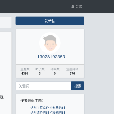
登录
发新帖
L13028192353
主题数
帖子数
精华数
注册排名
4391
3
0
576
搜索
规
作者最近主题：
达州工程造价 资料员培训
达州造价培训 招投标培训