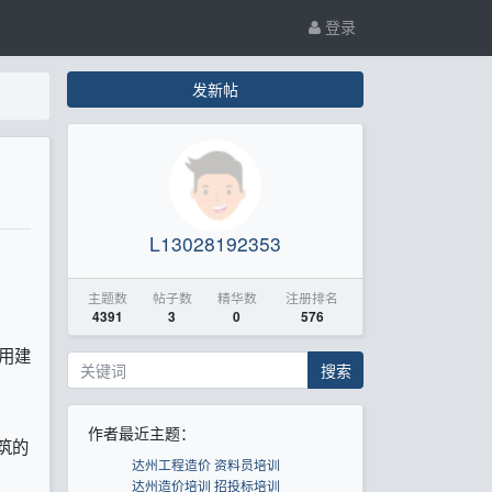
登录
发新帖
L13028192353
主题数
帖子数
精华数
注册排名
4391
3
0
576
用建
搜索
作者最近主题：
筑的
达州工程造价 资料员培训
达州造价培训 招投标培训