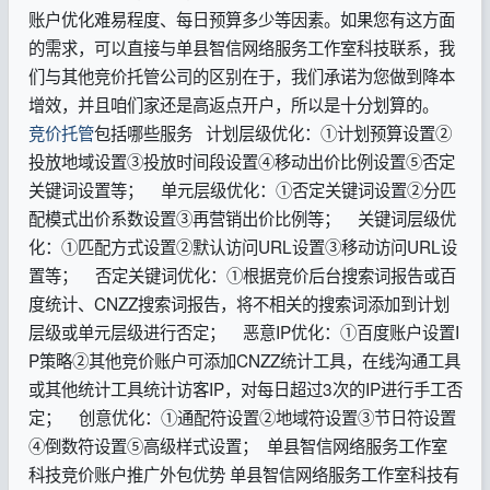
账户优化难易程度、每日预算多少等因素。如果您有这方面
的需求，可以直接与单县智信网络服务工作室科技联系，我
们与其他竞价托管公司的区别在于，我们承诺为您做到降本
增效，并且咱们家还是高返点开户，所以是十分划算的。
竞价托管
包括哪些服务 计划层级优化：①计划预算设置②
投放地域设置③投放时间段设置④移动出价比例设置⑤否定
关键词设置等； 单元层级优化：①否定关键词设置②分匹
配模式出价系数设置③再营销出价比例等； 关键词层级优
化：①匹配方式设置②默认访问URL设置③移动访问URL设
置等； 否定关键词优化：①根据竞价后台搜索词报告或百
度统计、CNZZ搜索词报告，将不相关的搜索词添加到计划
层级或单元层级进行否定； 恶意IP优化：①百度账户设置I
P策略②其他竞价账户可添加CNZZ统计工具，在线沟通工具
或其他统计工具统计访客IP，对每日超过3次的IP进行手工否
定； 创意优化：①通配符设置②地域符设置③节日符设置
④倒数符设置⑤高级样式设置； 单县智信网络服务工作室
科技竞价账户推广外包优势 单县智信网络服务工作室科技有