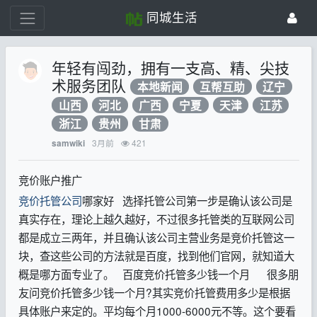
同城生活
年轻有闯劲，拥有一支高、精、尖技
术服务团队
本地新闻
互帮互助
辽宁
山西
河北
广西
宁夏
天津
江苏
浙江
贵州
甘肃
3月前
421
samwiki
竞价账户推广
竞价托管公司
哪家好 选择托管公司第一步是确认该公司是
真实存在，理论上越久越好，不过很多托管类的互联网公司
都是成立三两年，并且确认该公司主营业务是竞价托管这一
块，查这些公司的方法就是百度，找到他们官网，就知道大
概是哪方面专业了。 百度竞价托管多少钱一个月 很多朋
友问竞价托管多少钱一个月?其实竞价托管费用多少是根据
具体账户来定的。平均每个月1000-6000元不等。这个要看