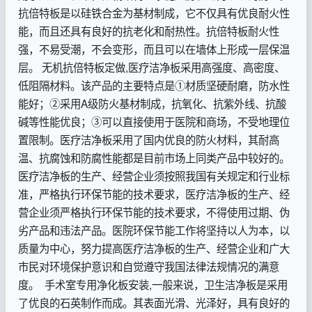
抗倍特板是以硅铁合金为基材制成，它不仅具有优良耐火性
能，而且还具有良好的抗老化和耐热性。抗倍特板耐火性
强，不易受潮，不会变形，而且可以在墙体上形成一层保温
层。 无机抗倍特板定做,医疗洁净板采用高强度、高密度、
低阻隔材料。该产品的主要特点是①材质坚硬耐磨，防水性
能好；②采用A级防火基材制成，抗氧化、抗紫外线、抗酸
碱等性能优良；③可以直接使用于医院和商场，不受地理位
置限制。医疗洁净板采用了国内优良的防火材料，其耐高
温、抗腐蚀和防腐性能都是目前市场上同类产品中较好的。
医疗洁净板的生产、经营企业须按照我国有关规定和行业标
准，严格执行环保节能的技术要求，医疗洁净板的生产、经
营企业须严格执行环保节能的技术要求，不得使用过期、伪
劣产品和违法产品。医院环保节能工作将坚持以人为本，以
质量为中心，努力提高医疗洁净板的生产、经营企业和广大
市民对环境保护意识和自觉遵守我国法律法规情况的满意
度。 手术室专用净化板安装,一般来说，卫生洁净板是采用
了优良的石英制作而成。其表面光滑、光泽好，具有良好的