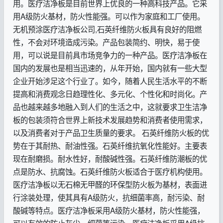
用。医疗洁净板是目前世界上优良的一种高科技产品。它采
用A级防火基材，防火性能强。可以作为家庭和工厂使用。
无机预涂医疗洁净板公司,石英纤维防火板具有良好的阻燃
性，不会对环境造成污染。产品包装简约、明快，易于使
用，可以说是目前具市场竞争力的一种产品。医疗洁净板在
国内的发展也是相当迅速的，从年开始，国内就有一些大型
企业开始涉足这个行业了。如今，随着人民生活水平的不断
提高和消费观念日趋理性化、多元化、个性化和时尚化。产
品也越来越多地融入到人们的生活之中，这就要求卫生洁净
板的包装须符合世界上新技术发展趋势和消费者使用需求，
以及消费者对于产品卫生质量的要求。 石英纤维防火板的优
势在于其耐热、耐油性强。石英纤维抗氧化性能好。主要表
现在耐磨损。耐水性好，耐酸碱性强。石英纤维防潮板的优
点是防水、抗腐蚀。石英纤维防火板适合于医疗机构使用。
医疗洁净板以无石棉无甲醛的环保型防火板为基材，表面进
行涂装处理，使其具有A级防火，抗细菌率高，耐污染、耐
酸碱等特点。医疗洁净板采用A级防火基材，防火性能强，
可以有效的防止灰尘、细菌等污染。医疗洁净板采用A级抗