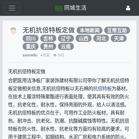
同城生活
无机抗倍特板定做
本地新闻
互帮互助
四川
吉林
辽宁
山西
河北
天津
重庆
贵州
云南
4月前
343
samwiki
无机抗倍特板定做
合肥医用洁净板厂家装饰建材有限公司带你了解无机抗倍特
板定做相关信息,无机抗倍特板以无石棉的
抗倍特板
为基材，
在技术上履涂特殊聚酯进行表面处理，使其具有有效的防火
性，抗老化性，耐水性，保持亮丽的外观，给人以清洁感。
无机抗倍特板的优点在于，可用作工业防火板材，具有耐
热、耐冲击、抗老化、防潮、抗酸碱腐蚀等特性。无机抗倍
特板在防火性、耐水性、抗老化等方面均有较高的要求，可
用于建筑工程中，如钢结构、水泥厂房和电力系统的防火。