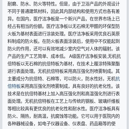
耐磨、防水、防火等特性。但是，由于卫浴产品的外观设计
不同于普通建筑材料，因此其内部结构和使用方式也各有差
异。在国内，医疗洁净板是一个新兴产品，在世界市场上已
经占有相当的份额。医疗洁净板以无石棉无甲醛的环保型防
火板为基材表面进行涂装处理。医疗洁净板采用优良石英原
料制成的防火板。在防火板表面涂装后，使用中不仅能起到
防火的作用，还可以有效地减少室内空气对人体的辐射。该
产品的生产工艺简单、成本低。 A级医疗洁净板安装,无机抗
倍特板以无石棉的抗倍特板为基材，在技术上履涂特殊聚酯
进行表面处理。无机抗倍特板采用高压强化剂喷雾制成。其
主要成分为抗倍特、石棉等，可以防火，防水性好。无机
抗
倍特板
采用高压强化剂喷雾制成，具有良好的抗老化性。该
技术是在抗倍特基材上加入高压强化剂和高温强化剂进行表
面处理。无机抗倍特板在工艺上与传统的钢板、玻璃纤维板
等相比较具有更优良的抗老化性和耐水性。医疗洁净板具有
防火、隔热，耐高温，抗腐蚀等功能。它可以用于医院内的
各种器械设备，如电子仪器设备、仪表盘、药品箱等的使